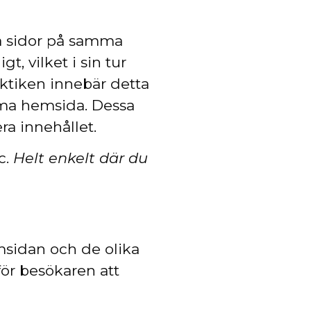
a sidor på samma
, vilket i sin tur
raktiken innebär detta
amma hemsida. Dessa
ra innehållet.
c.
Helt enkelt där du
msidan och de olika
 för besökaren att