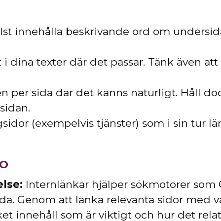
lst innehålla beskrivande ord om undersida
 i dina texter där det passar. Tänk även att 
n per sida där det känns naturligt. Håll doc
 sidan.
dor (exempelvis tjänster) som i sin tur länk
EO
lse:
Internlänkar hjälper sökmotorer som G
da. Genom att länka relevanta sidor med v
ket innehåll som är viktigt och hur det relat