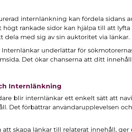
urerad internlänkning kan fördela sidans a
 högt rankade sidor kan hjälpa till att lyft
 dela med sig av sin auktoritet via länkar.
Internlänkar underlättar för sökmotorernas
msida. Det ökar chanserna att ditt innehåll
ch Internlänkning
re blir internlänkar ett enkelt sätt att na
åll. Det förbättrar användarupplevelsen och 
tt skapa länkar till relaterat innehåll, ger