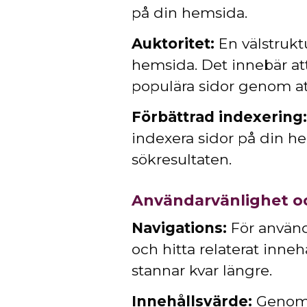
på din hemsida.
Auktoritet:
En välstrukt
hemsida. Det innebär att
populära sidor genom att
Förbättrad indexering:
indexera sidor på din he
sökresultaten.
Användarvänlighet o
Navigations:
För använda
och hitta relaterat inneh
stannar kvar längre.
Innehållsvärde:
Genom a