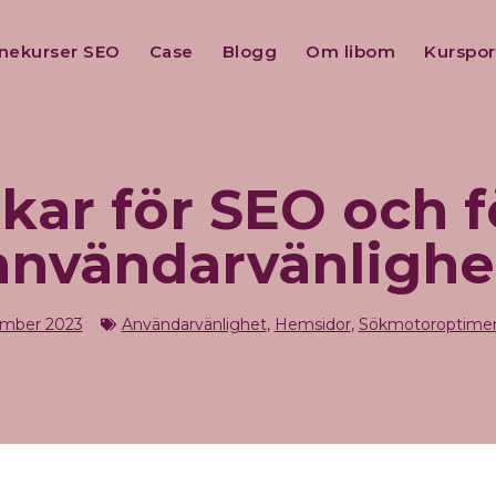
inekurser SEO
Case
Blogg
Om libom
Kurspor
nkar för SEO och f
användarvänlighe
ember 2023
Användarvänlighet
,
Hemsidor
,
Sökmotoroptimer