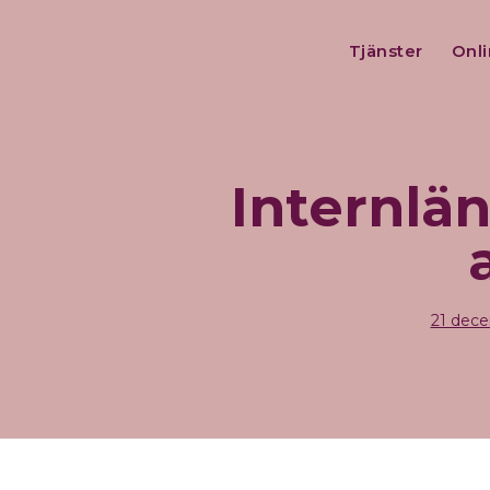
Tjänster
Onl
Internlä
21 dec